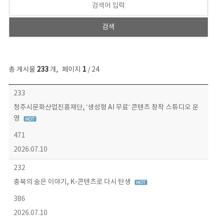
총 게시물
233
개
,
페이지
1
/ 24
보도자료 목록 - 번호, 제목, 작성자, 파일, 조회수, 작성일 정보 제공
233
청주시문화산업진흥재단, ‘생성형 AI 무료’ 콘텐츠 창작 스튜디오 운
영
471
2026.07.10
232
충북의 숨은 이야기, K-콘텐츠로 다시 탄생
386
2026.07.10