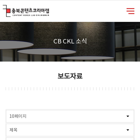
충북콘텐츠코리아랩
CB CKL 소식
보도자료
게시물 검색