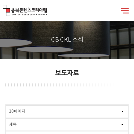
충북콘텐츠코리아랩
CB CKL 소식
보도자료
게시물 검색