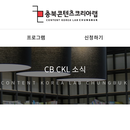
충북콘텐츠코리아랩
프로그램
신청하기
CB CKL 소식
CONTENT KOREA LAB CHUNGBUK