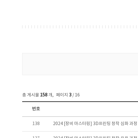
게시물 검색
총 게시물
158
개
,
페이지
3
/ 16
번호
콘텐츠이슈 목록 - 번호, 제목, 작성자, 파일, 조회수, 작성일 정보 제공
138
2024 [장비 마스터링] 3D프린팅 창작 심화 과