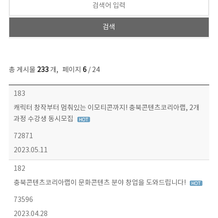
총 게시물
233
개
,
페이지
6
/ 24
보도자료 목록 - 번호, 제목, 작성자, 파일, 조회수, 작성일 정보 제공
183
캐릭터 창작부터 멈춰있는 이모티콘까지! 충북콘텐츠코리아랩, 2개
과정 수강생 동시모집
72871
2023.05.11
182
충북콘텐츠코리아랩이 문화콘텐츠 분야 창업을 도와드립니다!
73596
2023.04.28