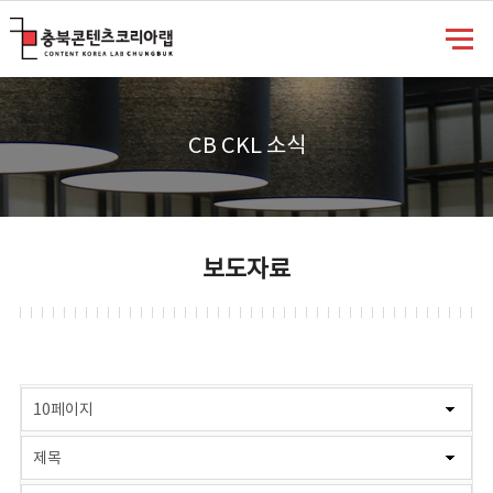
충북콘텐츠코리아랩
CB CKL 소식
보도자료
게시물 검색