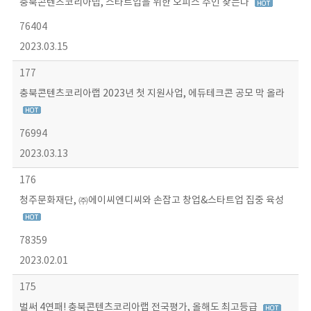
충북콘텐츠코리아랩, 스타트업을 위한 오피스 주인 찾는다
76404
2023.03.15
177
충북콘텐츠코리아랩 2023년 첫 지원사업, 에듀테크콘 공모 막 올라
76994
2023.03.13
176
청주문화재단, ㈜에이씨엔디씨와 손잡고 창업&스타트업 집중 육성
78359
2023.02.01
175
벌써 4연패! 충북콘텐츠코리아랩 전국평가, 올해도 최고등급