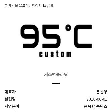
총 게시물
113
개
,
페이지
15
/ 19
커스텀플라워
대표자
문찬영
설립일
2018-06-01
사업분야
융복합 콘텐츠