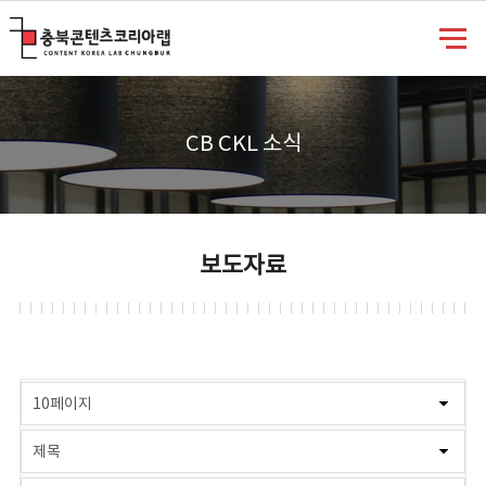
충북콘텐츠코리아랩
CB CKL 소식
보도자료
게시물 검색