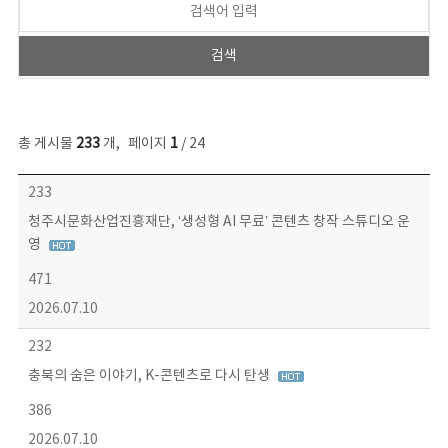
총 게시물
233
개
,
페이지
1
/ 24
보도자료 목록 - 번호, 제목, 작성자, 파일, 조회수, 작성일 정보 제공
233
청주시문화산업진흥재단, ‘생성형 AI 무료’ 콘텐츠 창작 스튜디오 운
영
471
2026.07.10
232
충북의 숨은 이야기, K-콘텐츠로 다시 탄생
386
2026.07.10