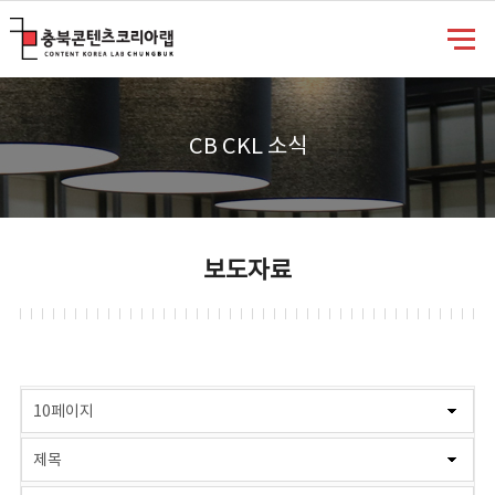
충북콘텐츠코리아랩
CB CKL 소식
보도자료
게시물 검색