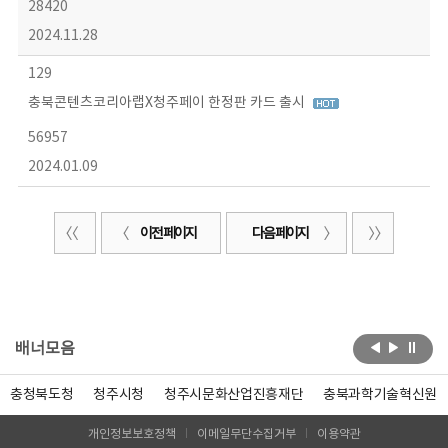
28420
2024.11.28
129
충북콘텐츠코리아랩X청주페이 한정판 카드 출시
56957
2024.01.09
이전 페이지
다음 페이지
배너모음
충청북도청
청주시청
청주시문화산업진흥재단
충북과학기술혁신원
개인정보보호정책
이메일무단수집거부
이용약관