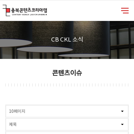
충북콘텐츠코리아랩
CB CKL 소식
콘텐츠이슈
게시물 검색