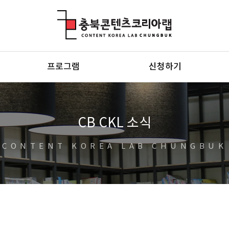
충북콘텐츠코리아랩
프로그램
신청하기
CB CKL 소식
CONTENT KOREA LAB CHUNGBUK