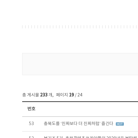
게시물 검색
총 게시물
233
개
,
페이지
19
/ 24
번호
보도자료 목록 - 번호, 제목, 작성자, 파일, 조회수, 작성일 정보 제공
53
충북도를 ‘진짜보다 더 진짜처럼’ 즐긴다