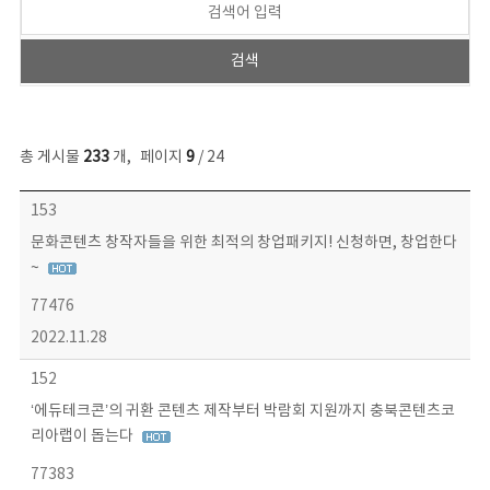
총 게시물
233
개
,
페이지
9
/ 24
보도자료 목록 - 번호, 제목, 작성자, 파일, 조회수, 작성일 정보 제공
153
문화콘텐츠 창작자들을 위한 최적의 창업패키지! 신청하면, 창업한다
~
77476
2022.11.28
152
‘에듀테크콘’의 귀환 콘텐츠 제작부터 박람회 지원까지 충북콘텐츠코
리아랩이 돕는다
77383