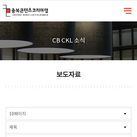
충북콘텐츠코리아랩
CB CKL 소식
보도자료
게시물 검색