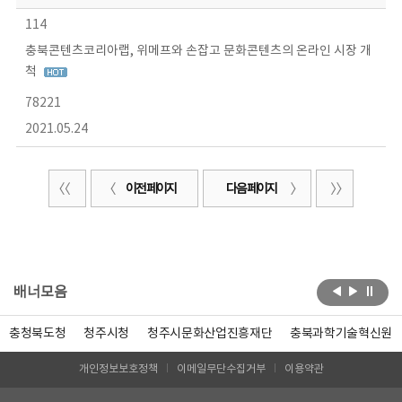
114
충북콘텐츠코리아랩, 위메프와 손잡고 문화콘텐츠의 온라인 시장 개
척
78221
2021.05.24
이전 페이지
다음 페이지
배너모음
충청북도청
청주시청
청주시문화산업진흥재단
충북과학기술혁신원
개인정보보호정책
이메일무단수집거부
이용약관