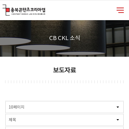
충북콘텐츠코리아랩
CB CKL 소식
보도자료
게시물 검색