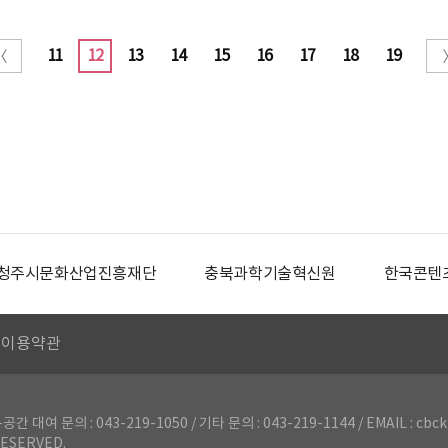
11
12
13
14
15
16
17
18
19
청주시문화산업진흥재단
충북과학기술혁신원
한국콘텐
이용약관
의 : 043-219-1050 / 기타 문의 : 043-219-1144 / EMAIL : cbck
ESERVED.