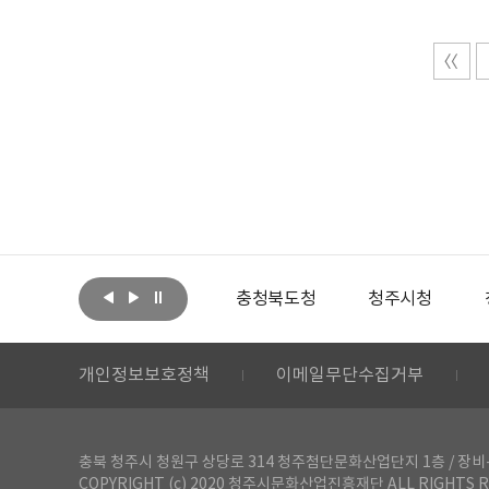
아랩
문화체육관광부
충청북도청
청주시청
개인정보보호정책
이메일무단수집거부
충북 청주시 청원구 상당로 314 청주첨단문화산업단지 1층 / 장비-공간 대여 문
COPYRIGHT (c) 2020 청주시문화산업진흥재단 ALL RIGHTS R