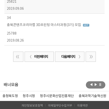
25821
2019.09.06
34
충북콘텐츠코리아랩 3D프린팅 마스터과정(3기) 모집
25788
2019.08.26
이전 페이지
다음 페이지
배너모음
충청북도청
청주시청
청주시문화산업진흥재단
충북과학기술혁신원
개인정보보호정책
이메일무단수집거부
이용약관