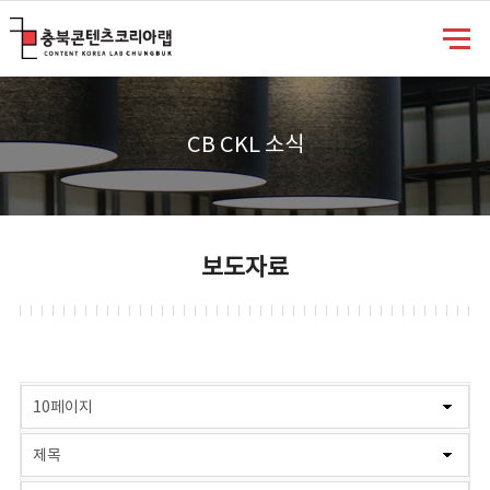
충북콘텐츠코리아랩
CB CKL 소식
보도자료
게시물 검색