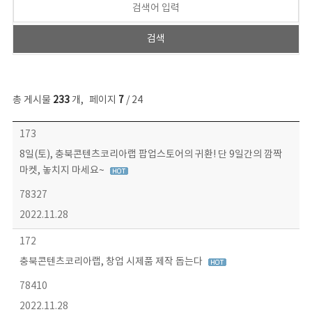
총 게시물
233
개
,
페이지
7
/ 24
보도자료 목록 - 번호, 제목, 작성자, 파일, 조회수, 작성일 정보 제공
173
8일(토), 충북콘텐츠코리아랩 팝업스토어의 귀환! 단 9일간의 깜짝
마켓, 놓치지 마세요~
78327
2022.11.28
172
충북콘텐츠코리아랩, 창업 시제품 제작 돕는다
78410
2022.11.28