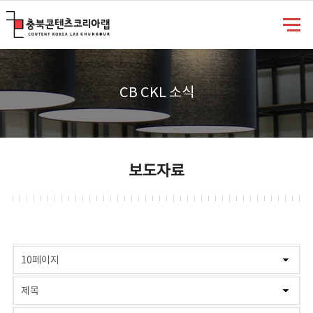
충북콘텐츠코리아랩
CB CKL 소식
보도자료
게시물 검색