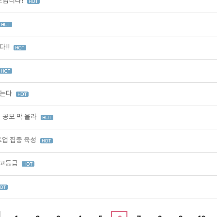
드립니다!
다!!
찾는다
 공모 막 올라
업 집중 육성
최고등급