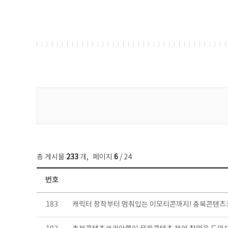
게시물 검색
총 게시물
233
개
,
페이지
6
/ 24
번호
보도자료 목록 - 번호, 제목, 작성자, 파일, 조회수, 작성일 정보 제공
183
캐릭터 창작부터 멈춰있는 이모티콘까지! 충북콘텐츠코