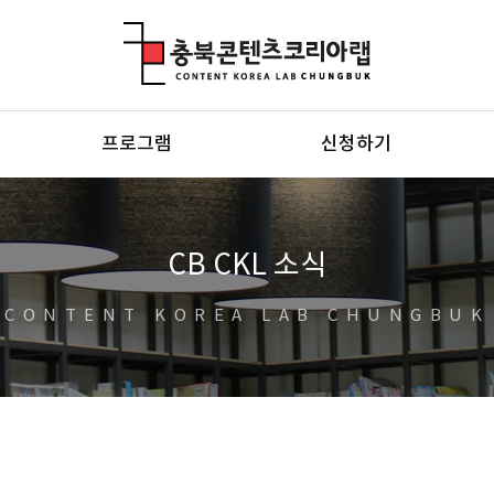
충북콘텐츠코리아랩
프로그램
신청하기
CB CKL 소식
CONTENT KOREA LAB CHUNGBUK