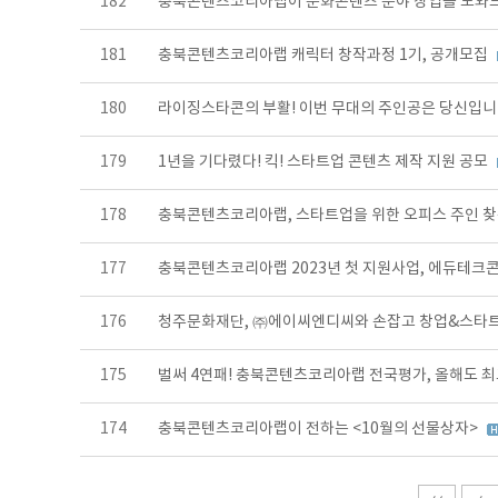
182
충북콘텐츠코리아랩이 문화콘텐츠 분야 창업을 도와
181
충북콘텐츠코리아랩 캐릭터 창작과정 1기, 공개모집
180
라이징스타콘의 부활! 이번 무대의 주인공은 당신입니
179
1년을 기다렸다! 킥! 스타트업 콘텐츠 제작 지원 공모
178
충북콘텐츠코리아랩, 스타트업을 위한 오피스 주인 
177
충북콘텐츠코리아랩 2023년 첫 지원사업, 에듀테크콘
176
청주문화재단, ㈜에이씨엔디씨와 손잡고 창업&스타트
175
벌써 4연패! 충북콘텐츠코리아랩 전국평가, 올해도 
174
충북콘텐츠코리아랩이 전하는 <10월의 선물상자>