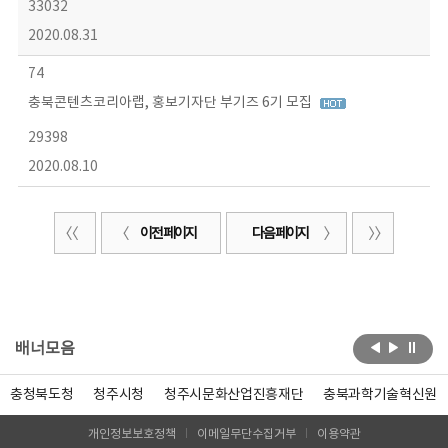
33032
2020.08.31
74
충북콘텐츠코리아랩, 홍보기자단 부기즈 6기 모집
29398
2020.08.10
이전 페이지
다음 페이지
배너모음
충청북도청
청주시청
청주시문화산업진흥재단
충북과학기술혁신원
개인정보보호정책
이메일무단수집거부
이용약관