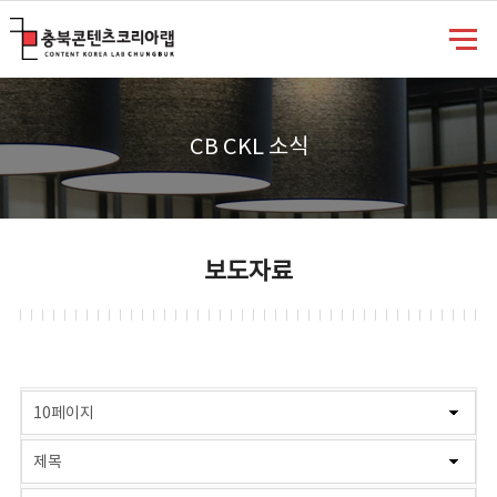
충북콘텐츠코리아랩
CB CKL 소식
보도자료
게시물 검색