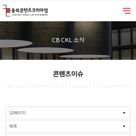
충북콘텐츠코리아랩
CB CKL 소식
콘텐츠이슈
게시물 검색