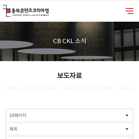
충북콘텐츠코리아랩
CB CKL 소식
보도자료
게시물 검색