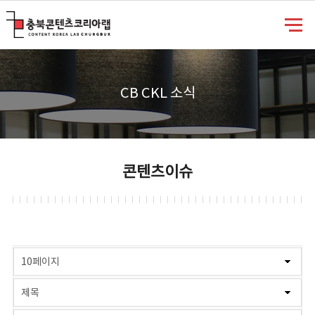
충북콘텐츠코리아랩
CB CKL 소식
콘텐츠이슈
게시물 검색