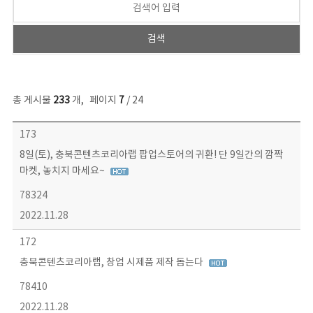
총 게시물
233
개
,
페이지
7
/ 24
보도자료 목록 - 번호, 제목, 작성자, 파일, 조회수, 작성일 정보 제공
173
8일(토), 충북콘텐츠코리아랩 팝업스토어의 귀환! 단 9일간의 깜짝
마켓, 놓치지 마세요~
78324
2022.11.28
172
충북콘텐츠코리아랩, 창업 시제품 제작 돕는다
78410
2022.11.28