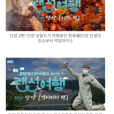
단양 2편! 단양 당일치기 여행중인 현욱쌤(단양 인생샷
장소부터 먹방까지!)