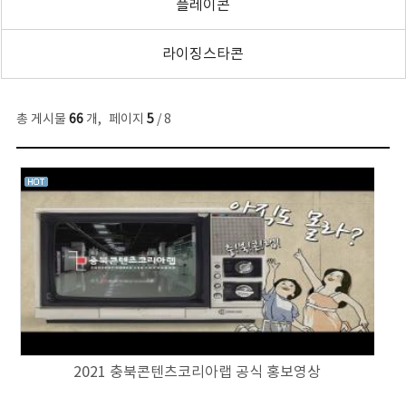
플레이콘
라이징스타콘
총 게시물
66
개
,
페이지
5
/ 8
2021 충북콘텐츠코리아랩 공식 홍보영상