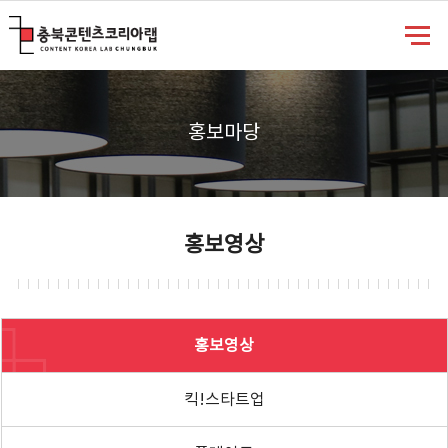
충북콘텐츠코리아랩
홍보마당
홍보영상
홍보영상
킥!스타트업