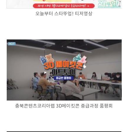
오늘부터 스타뚜업! 티저영상
충북콘텐츠코리아랩 3D메이킷콘 중급과정 품평회