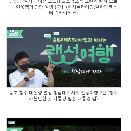
단양 당일치기 여행 코스!! 고소공포증 그런거 뭔지 모르
는 현욱쌤의 단양 여행 1편!! (패러글라이딩,알파인코스
터,스카이워크)
충북 청주 대통령 별장 청남대에서의 힐링여행 2편 (청주
가볼만한 곳,대통령 별장,대통령 길)