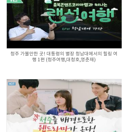
청주 가볼만한 곳! 대통령의 별장 청남대에서의 힐링 여
행 1편 (청주여행,대청호,영춘재)