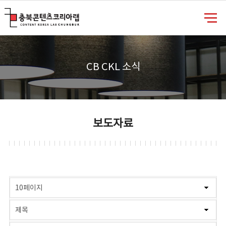
충북콘텐츠코리아랩
CB CKL 소식
보도자료
게시물 검색