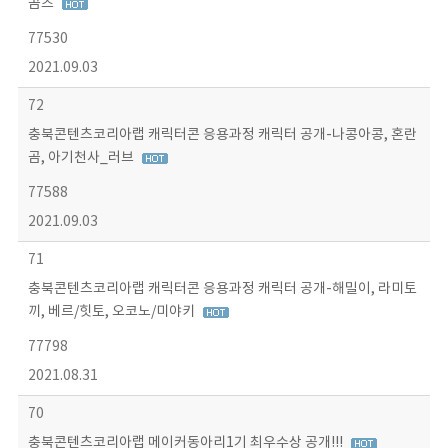
곰즈
77530
2021.09.03
72
충북콘텐츠코리아랩 캐릭터콘 응용과정 캐릭터 공개-나콩아콩, 혼란
곰, 아기천사_러브
77588
2021.09.03
71
충북콘텐츠코리아랩 캐릭터콘 응용과정 캐릭터 공개-해밀이, 라미토
끼, 베르/힛토, 오코노/미야키
77798
2021.08.31
70
충북콘텐츠코리아랩 메이커동아리1기 최우수상 공개!!!