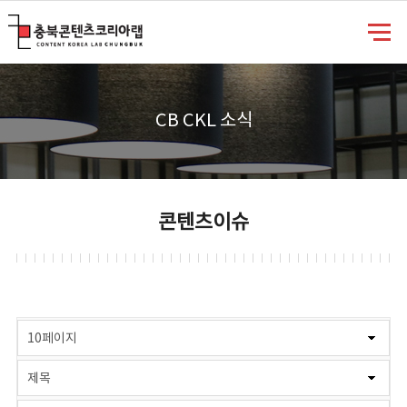
충북콘텐츠코리아랩
CB CKL 소식
콘텐츠이슈
게시물 검색