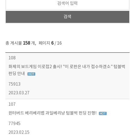
총 게시물
158
개
,
페이지
6
/ 16
콘텐츠이슈 목록 - 번호, 제목, 작성자, 파일, 조회수, 작성일 정보 제공
108
화제의 보드게임 이로접2 출시! "이 로판은 내가 접수하겠소" 텀블벅
펀딩 안내
75913
2023.03.27
107
윈터버드 베리베리뱁 과일베리냥 텀블벅 펀딩 진행!
77945
2023.02.15