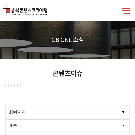
충북콘텐츠코리아랩
CB CKL 소식
콘텐츠이슈
게시물 검색