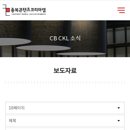
충북콘텐츠코리아랩
CB CKL 소식
보도자료
게시물 검색