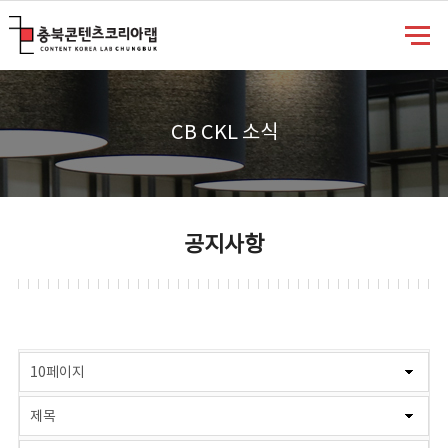
충북콘텐츠코리아랩
CB CKL 소식
공지사항
게시물 검색