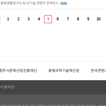
단 충북생활연구소 AI 신기술 콘텐츠 컨퍼런스
1
2
3
4
5
6
7
8
9
10
청주시문화산업진흥재단
충북과학기술혁신원
한국콘텐
이용약관