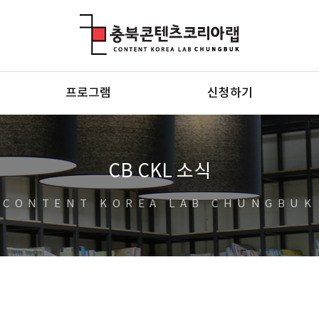
충북콘텐츠코리아랩
프로그램
신청하기
CB CKL 소식
CONTENT KOREA LAB CHUNGBUK