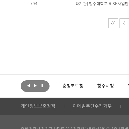
794
타기관) 청주대학교 RISE사업
아랩
문화체육관광부
충청북도청
청주시청
개인정보보호정책
이메일무단수집거부