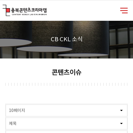
충북콘텐츠코리아랩
CB CKL 소식
콘텐츠이슈
게시물 검색