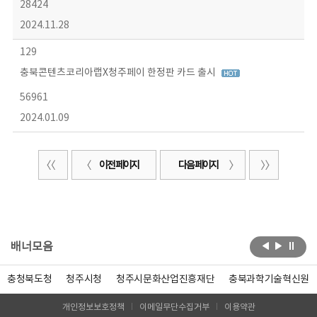
28424
2024.11.28
129
충북콘텐츠코리아랩X청주페이 한정판 카드 출시
56961
2024.01.09
이전 페이지
다음 페이지
배너모음
충청북도청
청주시청
청주시문화산업진흥재단
충북과학기술혁신원
개인정보보호정책
이메일무단수집거부
이용약관