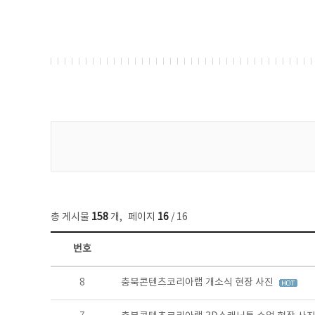
게시물 검색
총 게시물
158
개
,
페이지
16
/ 16
번호
콘텐츠이슈 목록 - 번호, 제목, 작성자, 파일, 조회수, 작성일 정보 제공
8
충북콘텐츠코리아랩 개소식 현장 사진