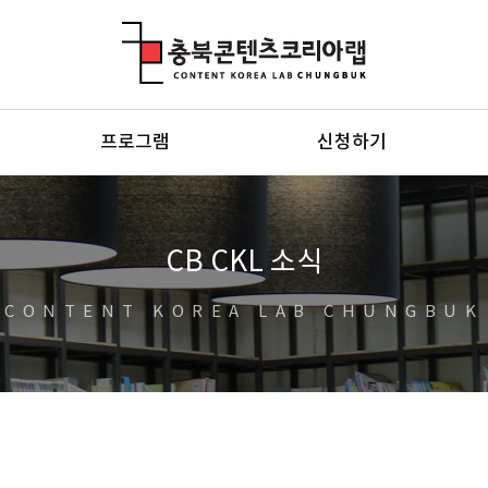
충북콘텐츠코리아랩
프로그램
신청하기
CB CKL 소식
CONTENT KOREA LAB CHUNGBUK