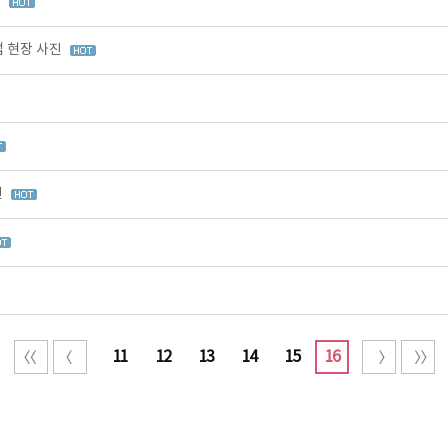
진
업 현장 사진
진
11
12
13
14
15
16