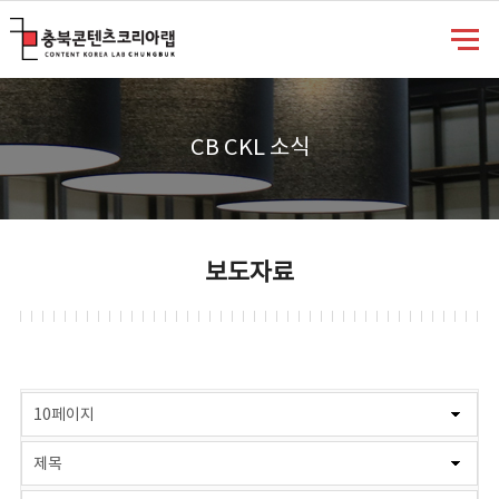
충북콘텐츠코리아랩
CB CKL 소식
보도자료
게시물 검색