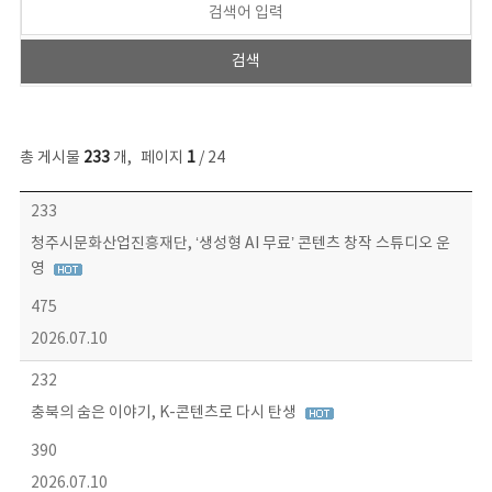
총 게시물
233
개
,
페이지
1
/ 24
보도자료 목록 - 번호, 제목, 작성자, 파일, 조회수, 작성일 정보 제공
233
청주시문화산업진흥재단, ‘생성형 AI 무료’ 콘텐츠 창작 스튜디오 운
영
475
2026.07.10
232
충북의 숨은 이야기, K-콘텐츠로 다시 탄생
390
2026.07.10