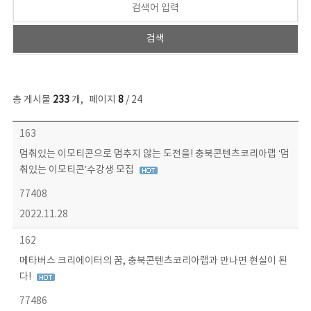
총 게시물
233
개
,
페이지
8
/ 24
보도자료 목록 - 번호, 제목, 작성자, 파일, 조회수, 작성일 정보 제공
163
멈춰있는 이모티콘으로 멈추지 않는 도전을! 충북콘텐츠코리아랩 ‘멈
춰있는 이모티콘’수강생 모집
77408
2022.11.28
162
메타버스 크리에이터의 꿈, 충북콘텐츠코리아랩과 만나면 현실이 된
다!
77486