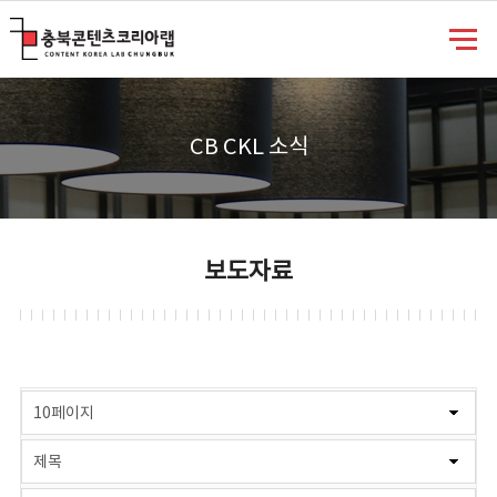
충북콘텐츠코리아랩
CB CKL 소식
보도자료
게시물 검색