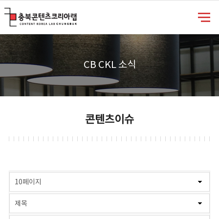
충북콘텐츠코리아랩
CB CKL 소식
콘텐츠이슈
게시물 검색