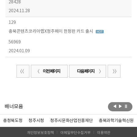
28428
2024.11.28
129
충북콘텐츠코리아랩X청주페이 한정판 카드 출시
56969
2024.01.09
이전 페이지
다음 페이지
배너모음
충청북도청
청주시청
청주시문화산업진흥재단
충북과학기술혁신원
개인정보보호정책
이메일무단수집거부
이용약관