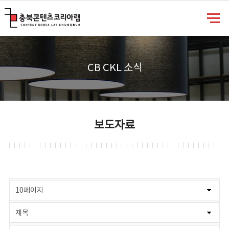
충북콘텐츠코리아랩
CB CKL 소식
보도자료
게시물 검색