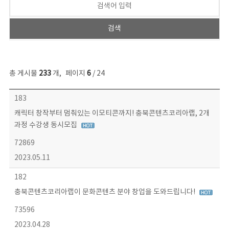
총 게시물
233
개
,
페이지
6
/ 24
보도자료 목록 - 번호, 제목, 작성자, 파일, 조회수, 작성일 정보 제공
183
캐릭터 창작부터 멈춰있는 이모티콘까지! 충북콘텐츠코리아랩, 2개
과정 수강생 동시모집
72869
2023.05.11
182
충북콘텐츠코리아랩이 문화콘텐츠 분야 창업을 도와드립니다!
73596
2023.04.28