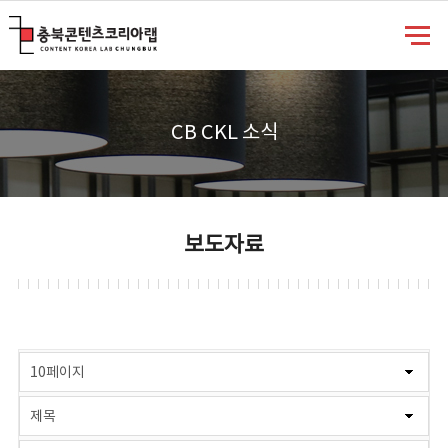
충북콘텐츠코리아랩
CB CKL 소식
보도자료
게시물 검색