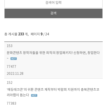
총 게시물
233
개
,
페이지
9
/ 24
보도자료 목록 - 번호, 제목, 작성자, 파일, 조회수, 작성일 정보 제공
153
문화콘텐츠 창작자들을 위한 최적의 창업패키지! 신청하면, 창업한다
~
77477
2022.11.28
152
‘에듀테크콘’의 귀환 콘텐츠 제작부터 박람회 지원까지 충북콘텐츠코
리아랩이 돕는다
77383