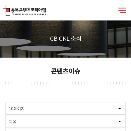
충북콘텐츠코리아랩
CB CKL 소식
콘텐츠이슈
게시물 검색