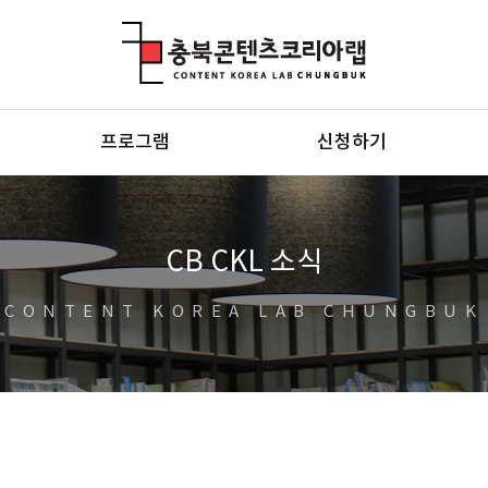
충북콘텐츠코리아랩
프로그램
신청하기
CB CKL 소식
CONTENT KOREA LAB CHUNGBUK