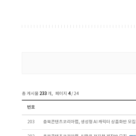
게시물 검색
총 게시물
233
개
,
페이지
4
/ 24
번호
보도자료 목록 - 번호, 제목, 작성자, 파일, 조회수, 작성일 정보 제공
203
충북콘텐츠코리아랩, 생성형 AI 캐릭터 상품화반 모