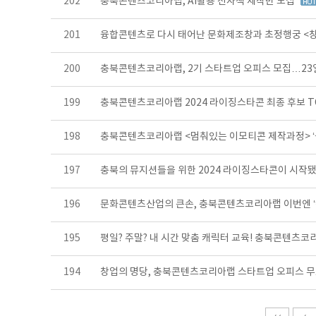
202
충북콘텐츠코리아랩, AI활용 전자책 제작반 모집
201
융합콘텐츠로 다시 태어난 문화제조창과 초정행궁 <창고
200
충북콘텐츠코리아랩, 2기 스타트업 오피스 모집…2
199
충북콘텐츠코리아랩 2024 라이징스타콘 최종 후보 T
198
충북콘텐츠코리아랩 <멈춰있는 이모티콘 제작과정> ‘
197
충북의 뮤지션들을 위한 2024 라이징스타콘이 시작됐
196
문화콘텐츠산업의 큰손, 충북콘텐츠코리아랩 이번엔 ‘
195
평일? 주말? 내 시간 맞춤 캐릭터 교육! 충북콘텐츠
194
창업의 명당, 충북콘텐츠코리아랩 스타트업 오피스 