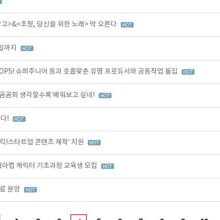
>&<초정, 당신을 위한 노래> 막 오른다
3일까지
OP5! 슈퍼주니어 등과 호흡맞춘 유명 프로듀서와 공동작업 돌입
곰곰희 생각할수록’배워보고 싶네!
다!
킥!스타트업 콘텐츠 제작’ 지원
코리아랩 캐릭터 기초과정 교육생 모집
무료 분양