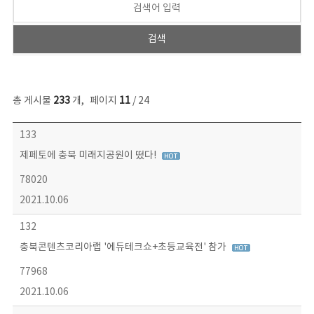
총 게시물
233
개
,
페이지
11
/ 24
보도자료 목록 - 번호, 제목, 작성자, 파일, 조회수, 작성일 정보 제공
133
제페토에 충북 미래지공원이 떴다!
78020
2021.10.06
132
충북콘텐츠코리아랩 '에듀테크쇼+초등교육전' 참가
77968
2021.10.06