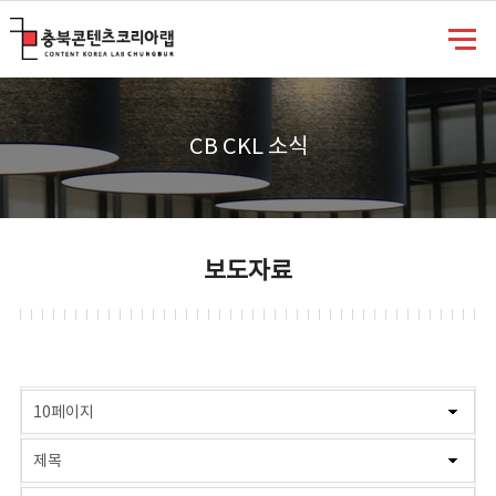
충북콘텐츠코리아랩
CB CKL 소식
보도자료
게시물 검색