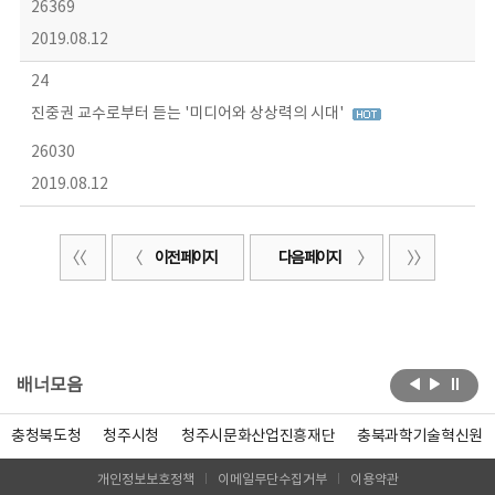
26369
2019.08.12
24
진중권 교수로부터 듣는 '미디어와 상상력의 시대'
26030
2019.08.12
이전 페이지
다음 페이지
배너모음
충청북도청
청주시청
청주시문화산업진흥재단
충북과학기술혁신원
개인정보보호정책
이메일무단수집거부
이용약관