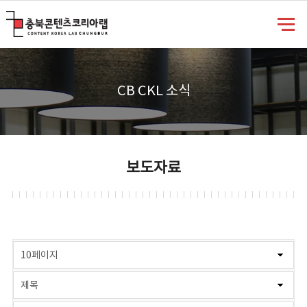
충북콘텐츠코리아랩
CB CKL 소식
보도자료
게시물 검색