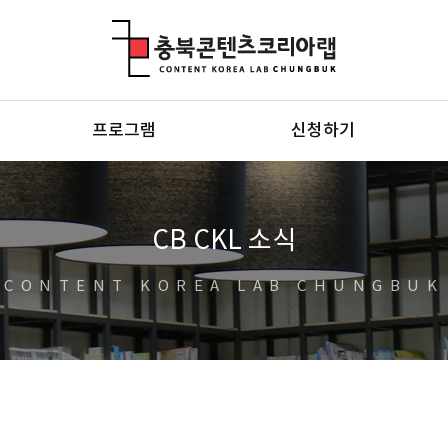
충북콘텐츠코리아랩
프로그램
신청하기
CB CKL 소식
CONTENT KOREA LAB CHUNGBUK