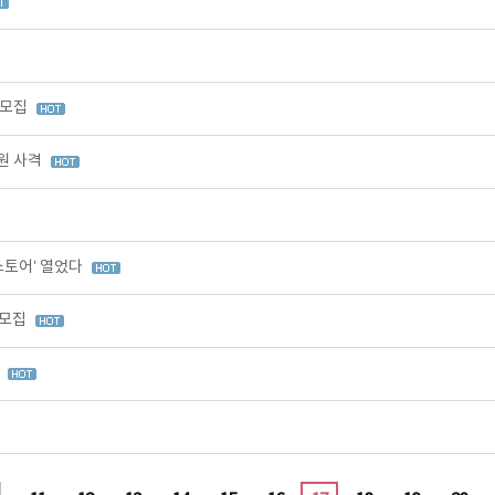
 모집
원 사격
스토어’ 열었다
 모집
집