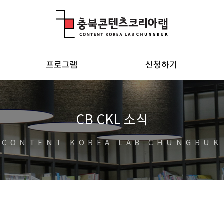
충북콘텐츠코리아랩
프로그램
신청하기
CB CKL 소식
CONTENT KOREA LAB CHUNGBUK