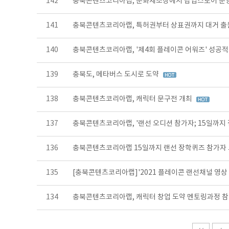
142
충북콘텐츠코리아랩, 문화제조창에서 팝업스토어 운
141
충북콘텐츠코리아랩, 특허권부터 상표권까지 대거 
140
충북콘텐츠코리아랩, '제4회 플레이콘 어워즈' 성공
139
충북도, 메타버스 도시로 도약
138
충북콘텐츠코리아랩, 캐릭터 문구전 개최
137
충북콘텐츠코리아랩, '랜선 오디션 참가자; 15일까지
136
충북콘텐츠코리아랩 15일까지 랜선 장학퀴즈 참가자
135
[충북콘텐츠코리아랩]'2021 플레이콘 랜선채널 영상
134
충북콘텐츠코리아랩, 캐릭터 창업 도약 멘토링과정 