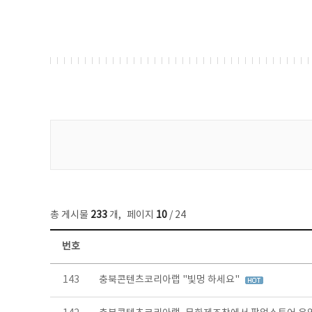
게시물 검색
총 게시물
233
개
,
페이지
10
/ 24
번호
보도자료 목록 - 번호, 제목, 작성자, 파일, 조회수, 작성일 정보 제공
143
충북콘텐츠코리아랩 "빛멍 하세요"