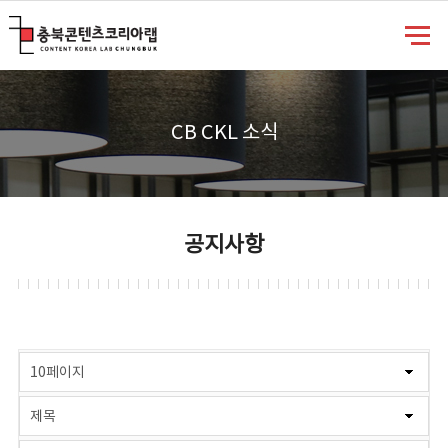
충북콘텐츠코리아랩
CB CKL 소식
공지사항
게시물 검색