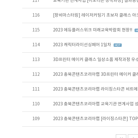
117
교육기관 연계사업 [이모티콘 창작과정] 결과공
116
[장비마스터링] 레이저커팅기 초보자 클래스 아
115
2023 에듀플러스위크 미래교육박람회 현장!!
114
2023 캐릭터라이선싱페어 1일차
113
3D프린터 메이커 클래스 일상소품 제작과정 우수
112
2023 충북콘텐츠코리아랩 3D프린터 메이커 
111
2023 충북콘텐츠코리아랩 라이징스타콘 비트메
110
2023 충북콘텐츠코리아랩 교육기관 연계사업 
109
2023 충북콘텐츠코리아랩 [라이징스타콘] TOP 