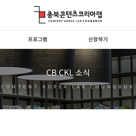
충북콘텐츠코리아랩
프로그램
신청하기
CB CKL 소식
CONTENT KOREA LAB CHUNGBUK