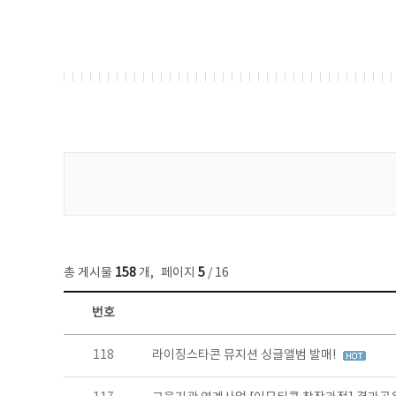
게시물 검색
총 게시물
158
개
,
페이지
5
/ 16
번호
콘텐츠이슈 목록 - 번호, 제목, 작성자, 파일, 조회수, 작성일 정보 제공
118
라이징스타콘 뮤지션 싱글앨범 발매!