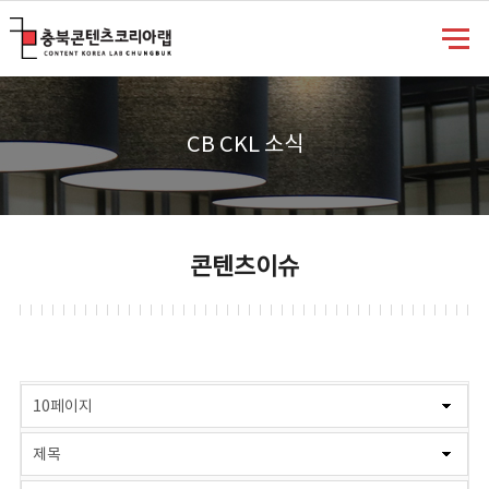
충북콘텐츠코리아랩
CB CKL 소식
콘텐츠이슈
게시물 검색