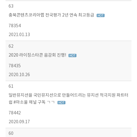
63
충북콘텐츠코리아랩 전국평가 2년 연속 최고등급
78354
2021.01.13
62
2020 라이징스타콘 음감회 진행!
78435
2020.10.26
61
일반뮤지션을 국민뮤지션으로 만들어드리는 뮤지션 적극지원 파트터
쉽 #마소울 채널 구독 ㄱㄱ
78442
2020.09.17
60