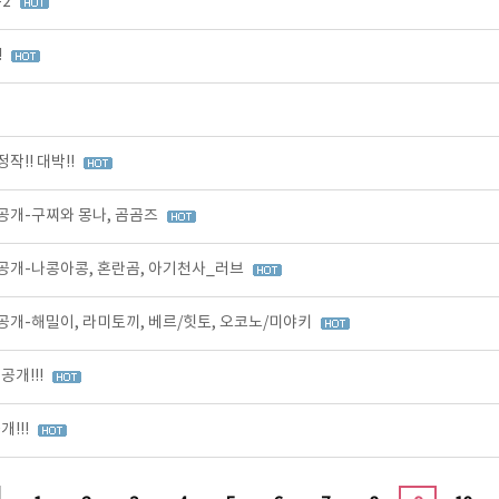
-2
!
!! 대박!!
공개-구찌와 몽나, 곰곰즈
공개-나콩아콩, 혼란곰, 아기천사_러브
개-해밀이, 라미토끼, 베르/힛토, 오코노/미야키
개!!!
!!!