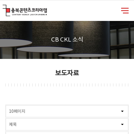
충북콘텐츠코리아랩
CB CKL 소식
보도자료
게시물 검색