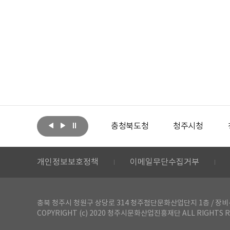
아랩
문화체육관광부
충청북도청
청주시청
개인정보보호정책
이메일무단수집거부
충북 청주시 청원구 상당로 314 청주첨단문화산업단지 1층 / 장비-공간 대여 문
COPYRIGHT (c) 2020 청주시문화산업진흥재단 ALL RIGHTS R