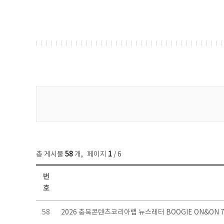
게시물 검색
총 게시물
58
개
,
페이지
1
/ 6
번
호
뉴스레터 목록 - 번호, 제목, 작성자, 파일, 조회수, 작성일 정보 제공
58
2026 충북콘텐츠코리아랩 뉴스레터 BOOGIE ON&ON 