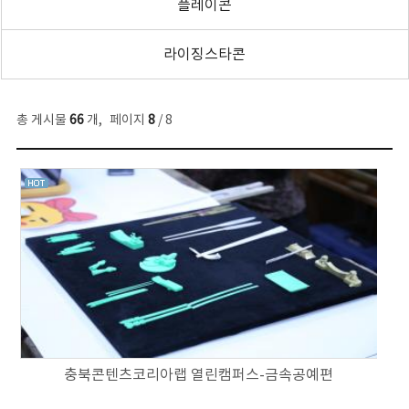
플레이콘
라이징스타콘
총 게시물
66
개
,
페이지
8
/ 8
충북콘텐츠코리아랩 열린캠퍼스-금속공예편