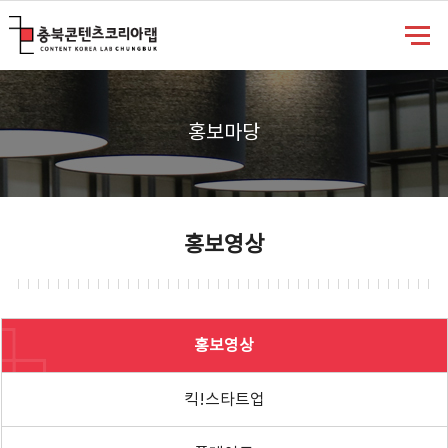
충북콘텐츠코리아랩
홍보마당
홍보영상
홍보영상
킥!스타트업