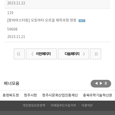
2023.11.22
119
[장비마스터링] 오토마타 오르골 제작과정 현장
59608
2023.11.21
이전 페이지
다음 페이지
배너모음
충청북도청
청주시청
청주시문화산업진흥재단
충북과학기술혁신원
개인정보보호정책
이메일무단수집거부
이용약관