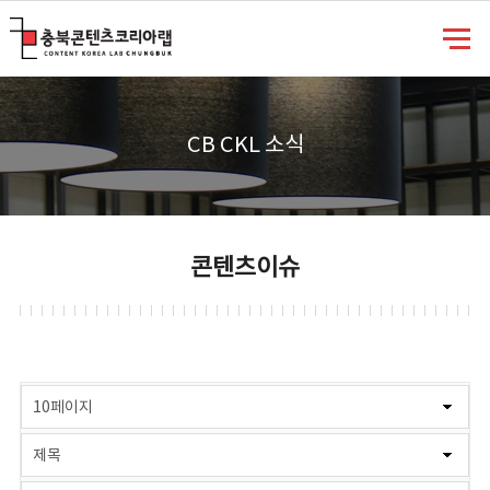
충북콘텐츠코리아랩
CB CKL 소식
콘텐츠이슈
게시물 검색