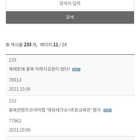
총 게시물
233
개
,
페이지
11
/ 24
보도자료 목록 - 번호, 제목, 작성자, 파일, 조회수, 작성일 정보 제공
133
제페토에 충북 미래지공원이 떴다!
78013
2021.10.06
132
충북콘텐츠코리아랩 '에듀테크쇼+초등교육전' 참가
77962
2021.10.06