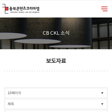
충북콘텐츠코리아랩
CB CKL 소식
보도자료
게시물 검색