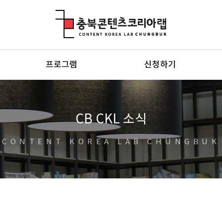
충북콘텐츠코리아랩
프로그램
신청하기
CB CKL 소식
CONTENT KOREA LAB CHUNGBUK