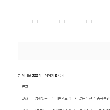
게시물 검색
총 게시물
233
개
,
페이지
8
/ 24
번호
보도자료 목록 - 번호, 제목, 작성자, 파일, 조회수, 작성일 정보 제공
163
멈춰있는 이모티콘으로 멈추지 않는 도전을! 충북콘텐