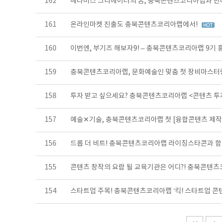
162
메타버스 크리에이터의 꿈, 충북콘텐츠코리아랩과 만
161
온라인마켓 진출도 충북콘텐츠코리아랩에서!
160
이번엔, 부기즈 해보자9! – 충북콘텐츠코리아랩 9기
159
충북콘텐츠코리아랩, 문화예술인 맞춤 첫 장비마스터
158
투자 받고 싶으세요? 충북콘텐츠코리아랩 <콘텐츠 
157
예술✕기술, 충북콘텐츠코리아랩 첫 [융합콘텐츠 제
156
드롭 더 비트! 충북콘텐츠코리아랩 라이징스타콘과 함
155
콘텐츠 창작의 요람 될 교육기관은 어디?! 충북콘텐츠
154
스타트업 주목! 충북콘텐츠코리아랩 ‘킥! 스타트업 콘